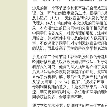
沙龙的第一个环节是专利复审委员会无效宣
理，这一环节由刘磊审查员主持。模拟口头
及书记员（1人）、无效宣告请求人及其代理
代理人（4人）均由参加本次沙龙的同学担
果，本次活动之前已向同学们分发了相关案
中同学们准备充分，对案情理解透彻，法律
用恰当，并对案件中所涉及的相关内容展开
审，不仅深化了同学们对专利无效宣告程序
的认识，而且提高了同学的辩论水平和表达
沙龙的第二个环节是由郭禾教授所作的专题
欧洲研修欧盟法以及欧洲知识产权法，对于
着深入的研究。他首先深入浅出地介绍了复
后又从法理学角度对复审程序的启动、复审
果作了分析和讲解，最后针对美国专利法的
及“多方评审（review）程序”、“授权后评审（
专利制度构建的意义。主题发言结束后，在
流，期间更有精彩讨论，各位老师深厚的理
同学获益良多，全场掌声不断。
通过本次学术沙龙，使得同学们在三个方面