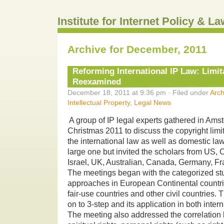
Institute for Internet Policy & 
Archive for December, 2011
Reforming International IP Law: Limi
Reexamined
December 18, 2011 at 9:36 pm · Filed under
Arch
Intellectual Property
,
Legal News
A group of IP legal experts gathered in Ams
Christmas 2011 to discuss the copyright limi
the international law as well as domestic la
large one but invited the scholars from US, 
Israel, UK, Australian, Canada, Germany, F
The meetings began with the categorized stud
approaches in European Continental count
fair-use countries and other civil countries
on to 3-step and its application in both inte
The meeting also addressed the correlatio