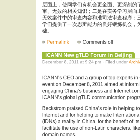
层面上，使同学们有机会更全面、更深刻的
审、无效的相关知识；二是在实务学习层面
无效案件中的审查内容和准司法审查程序；
学们提供了一次思辩能力的良好锻炼机会，
础。
Permalink
Comments off
ICANN New gTLD Forum in Beijing
December 8, 2011 at 9:24 pm · Filed under
Archi
ICANN’s CEO and a group of top experts in 
event on December 8, 2011 aimed at informi
engaging China’s business and Internet comm
ICANN’s global gTLD communication progr
Beckstrom praised China’s role in helping to
Internet and for helping to make Internati
(IDNs) a reality in China, for the benefit of it
facilitate the use of non-Latin characters, lik
domain names.